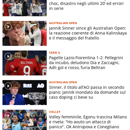
choc, disastro negli ultimi 20’ ed errori
in serie
AUSTRALIAN OPEN
Jannik Sinner vince gli Australian Open:
la reazione coerente di Anna Kalinskaya
e il messaggio del fratello
SERIE A
Pagelle Lazio-Fiorentina 1-2: Pellegrini
da incubo, deludono Dia e Zaccagni,
Adli gol e rosso, furia Beltran
AUSTRALIAN OPEN
Sinner, il titolo all’AO passa in secondo
piano: Jannik inondato da domande sul
caso doping ci beve su
VOLLEY
Volley femminile, Egonu trascina Milano
e rivela: "Ho avuto un attacco di
panico". Ok Antropova e Conegliano