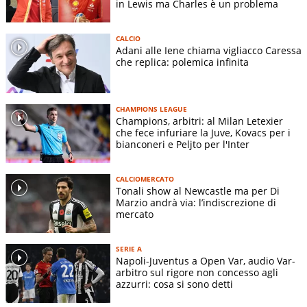
in Lewis ma Charles è un problema
CALCIO
Adani alle Iene chiama vigliacco Caressa
che replica: polemica infinita
CHAMPIONS LEAGUE
Champions, arbitri: al Milan Letexier
che fece infuriare la Juve, Kovacs per i
bianconeri e Peljto per l'Inter
CALCIOMERCATO
Tonali show al Newcastle ma per Di
Marzio andrà via: l’indiscrezione di
mercato
SERIE A
Napoli-Juventus a Open Var, audio Var-
arbitro sul rigore non concesso agli
azzurri: cosa si sono detti