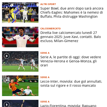
ALTRI SPORT
Super Bowl, due anni dopo sarà ancora
Chiefs-Eagles: Mahomes è la nemesi di
Buffalo, Phila distrugge Washington
CALCIOMERCATO
Diretta live calciomercato lunedì 27
gennaio 2025: Juve-Xavi, contatti. Balo
escluso, Milan-Gimenez
SERIE A
Serie A, le partite di oggi: dove vedere
Venezia-Verona e Genoa-Monza, gli
orari
SERIE A
Lecce-Inter, moviola: due gol annullati,
svista sul rigore e il rosso mancato
SERIE A
Lazio-Fiorentina, moviola: Rapuano