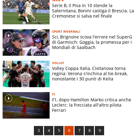
Serie B, il Pisa in 10 stende la
Salernitana, Bonini castiga il Brescia. La
Cremonese si salva nel finale
SPORT INVERNALI
Sci, Brignone scova l'errore nel SuperG
di Garmisch: Goggia, la promessa per i
Mondiali di Saalbach
VOLLEY
Volley Coppa Italia, Civitanova torna
regina: Verona s'inchina al tie-break,
nonostante i 30 punti di Keita
F1
F1, dopo Hamilton Marko critica anche
Leclerc: la frecciata all'altro pilota
Ferrari
3
4
5
6
7
8
9