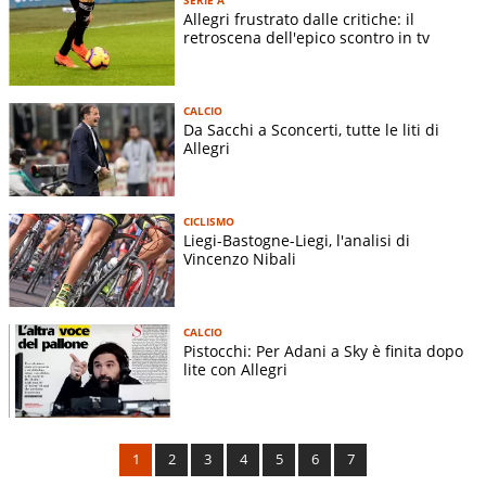
Allegri frustrato dalle critiche: il
retroscena dell'epico scontro in tv
CALCIO
Da Sacchi a Sconcerti, tutte le liti di
Allegri
CICLISMO
Liegi-Bastogne-Liegi, l'analisi di
Vincenzo Nibali
CALCIO
Pistocchi: Per Adani a Sky è finita dopo
lite con Allegri
1
2
3
4
5
6
7