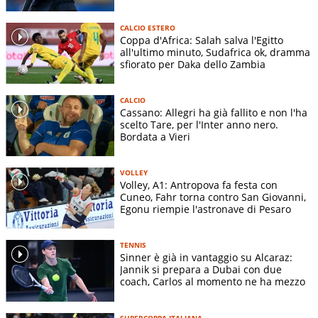
CALCIO ESTERO
Coppa d'Africa: Salah salva l'Egitto
all'ultimo minuto, Sudafrica ok, dramma
sfiorato per Daka dello Zambia
CALCIO
Cassano: Allegri ha già fallito e non l'ha
scelto Tare, per l'Inter anno nero.
Bordata a Vieri
VOLLEY
Volley, A1: Antropova fa festa con
Cuneo, Fahr torna contro San Giovanni,
Egonu riempie l'astronave di Pesaro
TENNIS
Sinner è già in vantaggio su Alcaraz:
Jannik si prepara a Dubai con due
coach, Carlos al momento ne ha mezzo
SUPERCOPPA ITALIANA