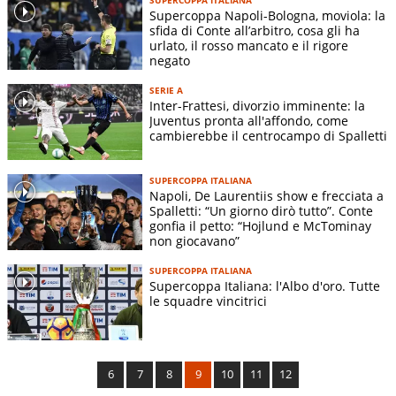
Supercoppa Napoli-Bologna, moviola: la
sfida di Conte all’arbitro, cosa gli ha
urlato, il rosso mancato e il rigore
negato
SERIE A
Inter-Frattesi, divorzio imminente: la
Juventus pronta all'affondo, come
cambierebbe il centrocampo di Spalletti
SUPERCOPPA ITALIANA
Napoli, De Laurentiis show e frecciata a
Spalletti: “Un giorno dirò tutto”. Conte
gonfia il petto: “Hojlund e McTominay
non giocavano”
SUPERCOPPA ITALIANA
Supercoppa Italiana: l'Albo d'oro. Tutte
le squadre vincitrici
6
7
8
9
10
11
12