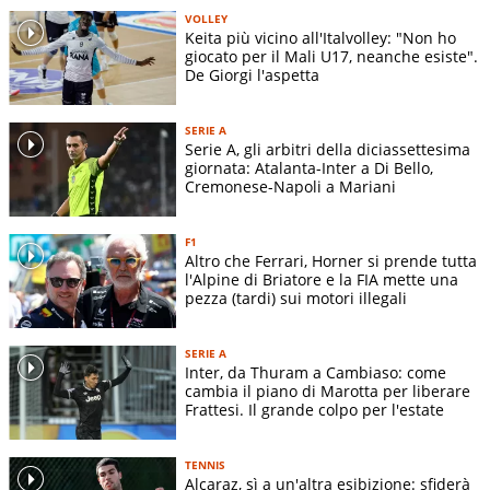
VOLLEY
Keita più vicino all'Italvolley: "Non ho
giocato per il Mali U17, neanche esiste".
De Giorgi l'aspetta
SERIE A
Serie A, gli arbitri della diciassettesima
giornata: Atalanta-Inter a Di Bello,
Cremonese-Napoli a Mariani
F1
Altro che Ferrari, Horner si prende tutta
l'Alpine di Briatore e la FIA mette una
pezza (tardi) sui motori illegali
SERIE A
Inter, da Thuram a Cambiaso: come
cambia il piano di Marotta per liberare
Frattesi. Il grande colpo per l'estate
TENNIS
Alcaraz, sì a un'altra esibizione: sfiderà