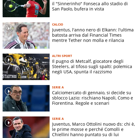
il "Sinnerinho" Fonseca allo stadio di
San Paolo, bufera in vista
CALCIO
Juventus, l'anno nero di Elkann: l'ultima
batosta arriva dal Financial Times
mentre Tether non molla e rilancia
ALTRI SPORT
Il pugno di Metcalf, giocatore degli
Steelers, al tifoso sugli spalti: polemica
negli USA, spunta il razzismo
SERIE A
Calciomercato di gennaio, si decide su
sblocco Lazio: rischiano Napoli, Como e
Fiorentina. Regole e scenari
SERIE A
Juventus, Marco Ottolini nuovo ds: chi è,
le prime mosse e perché Comolli e
Chiellini hanno puntato su di lui