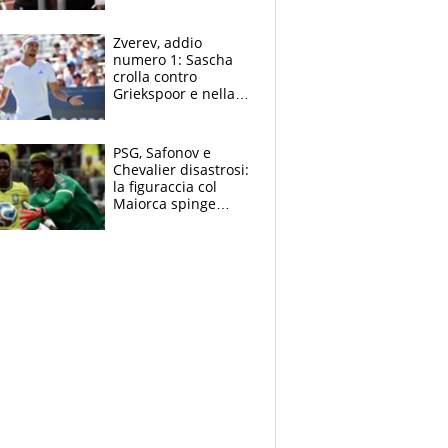
un incendio la frena
sui 100 metri
Zverev, addio
numero 1: Sascha
crolla contro
Griekspoor e nella
sfida a due con
Sinner si conferma
terzo. Quanti malori
PSG, Safonov e
a Montreal
Chevalier disastrosi:
la figuraccia col
Maiorca spinge
Suzuki da Luis
Enrique, Juve a
rischio beffa