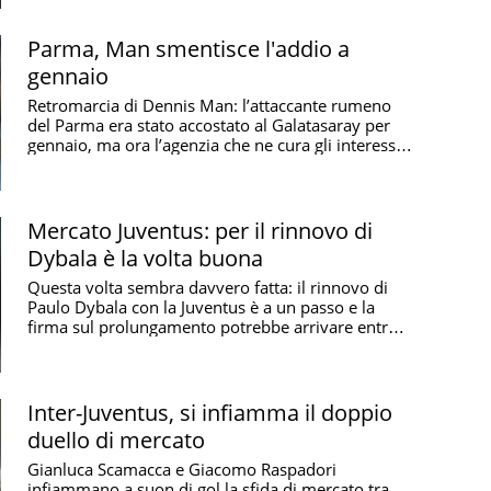
Parma, Man smentisce l'addio a
gennaio
Retromarcia di Dennis Man: l’attaccante rumeno
del Parma era stato accostato al Galatasaray per
gennaio, ma ora l’agenzia che ne cura gli interessi,
...
Mercato Juventus: per il rinnovo di
Dybala è la volta buona
Questa volta sembra davvero fatta: il rinnovo di
Paulo Dybala con la Juventus è a un passo e la
firma sul prolungamento potrebbe arrivare entro
la ...
Inter-Juventus, si infiamma il doppio
duello di mercato
Gianluca Scamacca e Giacomo Raspadori
infiammano a suon di gol la sfida di mercato tra