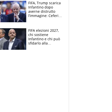
FIFA, Trump scarica
Infantino dopo
averne distrutto
l’immagine: Ceferin
sceglie la
Supercoppa per il
contrattacco
FIFA elezioni 2027,
chi sostiene
Infantino e chi può
sfidarlo alla
presidenza: la
nuova geografia del
calcio