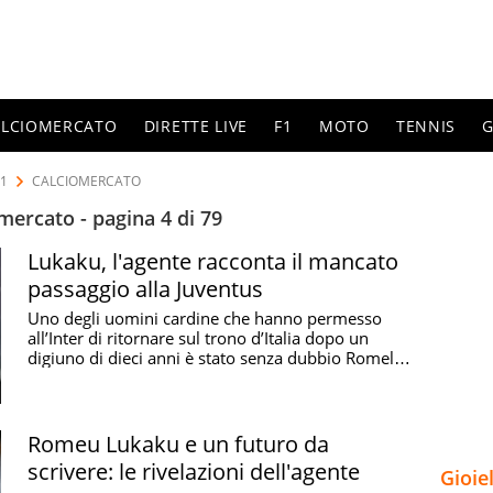
ALCIOMERCATO
DIRETTE LIVE
F1
MOTO
TENNIS
G
21
CALCIOMERCATO
mercato - pagina 4 di 79
Lukaku, l'agente racconta il mancato
passaggio alla Juventus
Uno degli uomini cardine che hanno permesso
all’Inter di ritornare sul trono d’Italia dopo un
digiuno di dieci anni è stato senza dubbio Romelu
...
Romeu Lukaku e un futuro da
scrivere: le rivelazioni dell'agente
Gioie