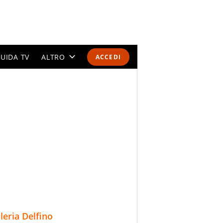
UIDA TV
ALTRO
ACCEDI
CALENDARI E CLASSIFICHE
ALTRI SPORT
MONDIALI 2026
OLIMPIADI
GOSSIP
LIFESTYLE
lleria Delfino