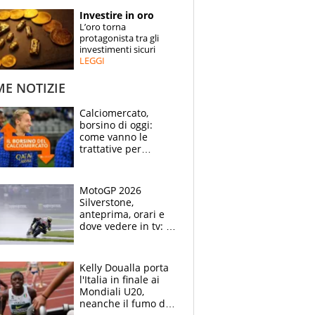
STORIE
Investire in oro
L’oro torna
SPECIALI
protagonista tra gli
investimenti sicuri
LEGGI
ESPERTI
ME NOTIZIE
CONTATTI
Calciomercato,
borsino di oggi:
come vanno le
trattative per
Frattesi, Zirkzee,
Nico Gonzalez, Soulé
e Nusa
MotoGP 2026
Silverstone,
anteprima, orari e
dove vedere in tv: il
ritorno di Bezzecchi,
ma il campionato è
apertissimo
Kelly Doualla porta
l'Italia in finale ai
Mondiali U20,
neanche il fumo di