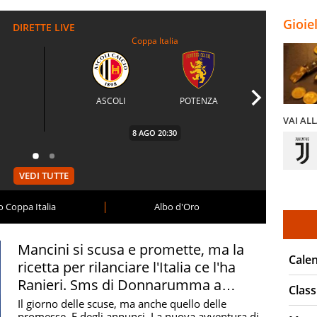
Pirlo
Gioie
Coppa Italia
ASCOLI
POTENZA
VAI AL
8 AGO
20:30
VEDI TUTTE
o Coppa Italia
Albo d'Oro
Mancini si scusa e promette, ma la
Cale
ricetta per rilanciare l'Italia ce l'ha
Ranieri. Sms di Donnarumma a
Class
Malagò
Il giorno delle scuse, ma anche quello delle
promesse. E degli annunci. La nuova avventura di