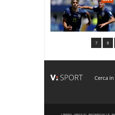
7
8
Cerca in 
LIBERO
VIRGILIO
PAGINEGIALLE
P