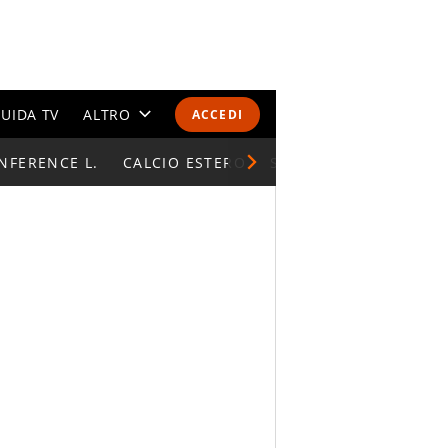
UIDA TV
ALTRO
ACCEDI
NFERENCE L.
CALENDARI E CLASSIFICHE
CALCIO ESTERO
SUPERCOPPA ITALIAN
ALTRI SPORT
MONDIALI 2026
OLIMPIADI
GOSSIP
LIFESTYLE