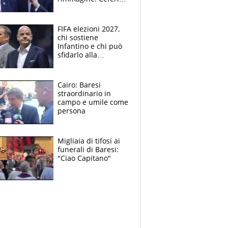
sceglie la
Supercoppa per il
contrattacco
FIFA elezioni 2027,
chi sostiene
Infantino e chi può
sfidarlo alla
presidenza: la
nuova geografia del
calcio
Cairo: Baresi
straordinario in
campo e umile come
persona
Migliaia di tifosi ai
funerali di Baresi:
"Ciao Capitano"