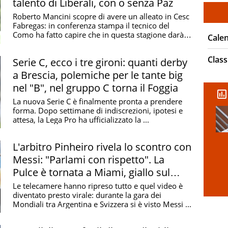
talento di Liberali, con o senza Paz
Roberto Mancini scopre di avere un alleato in Cesc
Fabregas: in conferenza stampa il tecnico del
Como ha fatto capire che in questa stagione darà
Cale
...
Class
Serie C, ecco i tre gironi: quanti derby
a Brescia, polemiche per le tante big
nel "B", nel gruppo C torna il Foggia
La nuova Serie C è finalmente pronta a prendere
forma. Dopo settimane di indiscrezioni, ipotesi e
attesa, la Lega Pro ha ufficializzato la ...
L'arbitro Pinheiro rivela lo scontro con
Messi: "Parlami con rispetto". La
Pulce è tornata a Miami, giallo sul
ritorno in Nazionale
Le telecamere hanno ripreso tutto e quel video è
diventato presto virale: durante la gara dei
Mondiali tra Argentina e Svizzera si è visto Messi ...