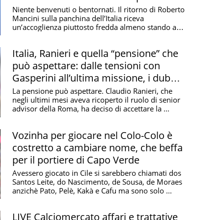
guerra
Niente benvenuti o bentornati. Il ritorno di Roberto
Mancini sulla panchina dell’Italia riceva
un’accoglienza piuttosto fredda almeno stando a
quanto ...
Italia, Ranieri e quella “pensione” che
può aspettare: dalle tensioni con
Gasperini all’ultima missione, i dubbi
di Zoff
La pensione può aspettare. Claudio Ranieri, che
negli ultimi mesi aveva ricoperto il ruolo di senior
advisor della Roma, ha deciso di accettare la ...
Vozinha per giocare nel Colo-Colo è
costretto a cambiare nome, che beffa
per il portiere di Capo Verde
Avessero giocato in Cile si sarebbero chiamati dos
Santos Leite, do Nascimento, de Sousa, de Moraes
anzichè Pato, Pelè, Kakà e Cafu ma sono solo ...
LIVE Calciomercato affari e trattative