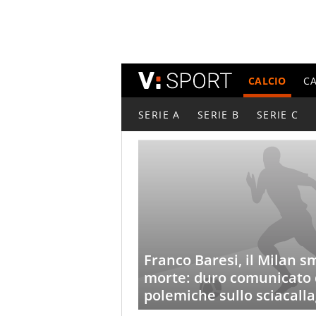
CALCIO
C
SERIE A
SERIE B
SERIE C
Franco Baresi, il Milan s
morte: duro comunicato d
polemiche sullo sciacall