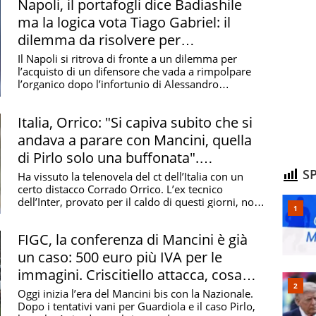
Napoli, il portafogli dice Badiashile
ma la logica vota Tiago Gabriel: il
dilemma da risolvere per
accontentare Allegri
Il Napoli si ritrova di fronte a un dilemma per
l’acquisto di un difensore che vada a rimpolpare
l’organico dopo l’infortunio di Alessandro
Buongiorno ...
Italia, Orrico: "Si capiva subito che si
andava a parare con Mancini, quella
di Pirlo solo una buffonata".
ESCLUSIVA
SP
Ha vissuto la telenovela del ct dell’Italia con un
certo distacco Corrado Orrico. L’ex tecnico
dell’Inter, provato per il caldo di questi giorni, non
...
FIGC, la conferenza di Mancini è già
un caso: 500 euro più IVA per le
immagini. Criscitiello attacca, cosa
prevede il regolamento
Oggi inizia l’era del Mancini bis con la Nazionale.
Dopo i tentativi vani per Guardiola e il caso Pirlo,