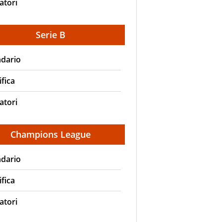
atori
Serie B
ndario
ifica
atori
Champions League
ndario
ifica
atori