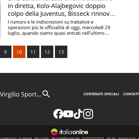
in diretta, Kolo-Alajbegovic doppio
colpo della Juventus, Bisseck rinnova
con l'Inter
I rumors e le indiscrezioni su trattative e
operazioni più le ufficialità di oggi, mercoledì 29
luglio, quando siamo quasi entrati nell’ultimo
mese di ...
9
10
11
12
13
Virgilio Sport...
CONTENUTI SPECIALI
CONTATT
AGINEGIALLE SHOP
PGCASA
PAGINEBIANCHE
TUTTOCITTÀ
DILEI
SIVIAGGIA