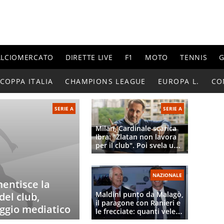
ALCIOMERCATO
DIRETTE LIVE
F1
MOTO
TENNIS
G
COPPA ITALIA
CHAMPIONS LEAGUE
EUROPA L.
CO
SERIE A
SERIE A
Milan, Cardinale scarica
Ibra: "Zlatan non lavora
per il club". Poi svela un
retroscena su Amorim
NAZIONALE
mentisce la
Maldini punto da Malagò,
el club,
il paragone con Ranieri e
aggio mediatico
le frecciate: quanti veleni
dopo l'addio per il caso