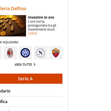
STORIE
lleria Delfino
SPECIALI
Coppa Italia
Coppa Italia
Investire in oro
L’oro torna
ESPERTI
protagonista tra gli
investimenti sicuri
LEGGI
AREZZO
UNION BRESCIA
BENEVENTO
R
CONTATTI
LA SQUADRA
9 AGO
19:45
9 AGO
21:00
VEDI TUTTE
Serie A
ndario
ifica