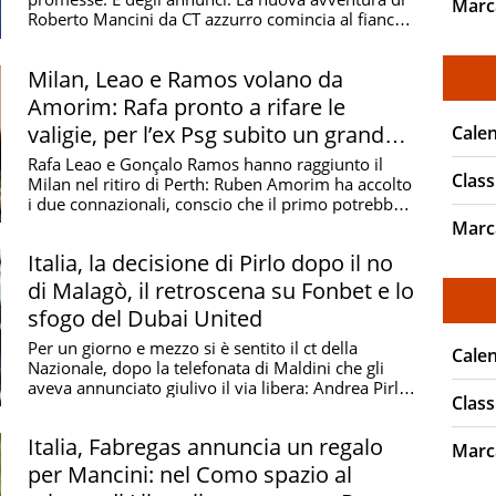
Marc
Roberto Mancini da CT azzurro comincia al fianco
di due ...
Milan, Leao e Ramos volano da
Amorim: Rafa pronto a rifare le
valigie, per l’ex Psg subito un grande
Cale
esame all'esordio
Rafa Leao e Gonçalo Ramos hanno raggiunto il
Class
Milan nel ritiro di Perth: Ruben Amorim ha accolto
i due connazionali, conscio che il primo potrebbe
...
Marc
Italia, la decisione di Pirlo dopo il no
di Malagò, il retroscena su Fonbet e lo
sfogo del Dubai United
Per un giorno e mezzo si è sentito il ct della
Cale
Nazionale, dopo la telefonata di Maldini che gli
aveva annunciato giulivo il via libera: Andrea Pirlo
Class
...
Italia, Fabregas annuncia un regalo
Marc
per Mancini: nel Como spazio al